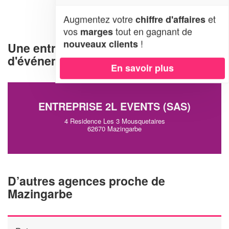
Augmentez votre
et
chiffre d'affaires
vos
tout en gagnant de
marges
!
nouveaux clients
Une entreprise d'organisation
d'événements à Mazingarbe (62670)
En savoir plus
ENTREPRISE 2L EVENTS (SAS)
4 Residence Les 3 Mousquetaires
62670 Mazingarbe
D’autres agences proche de
Mazingarbe