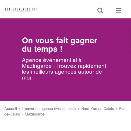
Toggle
Toggle
search
navigat
On vous fait gagner
du temps !
Agence événementiel à
Mazingarbe : Trouvez rapidement
les meilleurs agences autour de
moi
Accueil
>
Trouver un agence événementiel
>
Nord Pas-de-Calais
>
Pas-
de-Calais
>
Mazingarbe