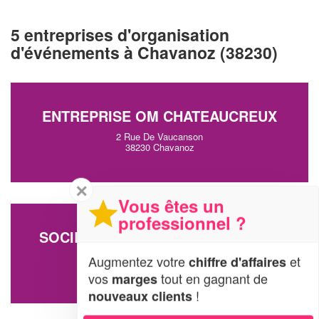
5 entreprises d'organisation
d'événements à Chavanoz (38230)
ENTREPRISE OM CHATEAUCREUX
2 Rue De Vaucanson
38230 Chavanoz
✕
Vous êtes un
professionnel ?
SOCIÉTÉ DOMAINE DES CHINTRES
30 Rue De La Bourbre
Augmentez votre
et
chiffre d'affaires
38230 Chavanoz
vos
tout en gagnant de
marges
!
nouveaux clients