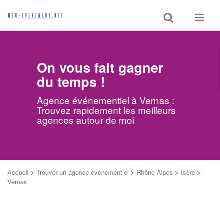
Toggle
Toggle
search
navigat
On vous fait gagner
du temps !
Agence événementiel à Vernas :
Trouvez rapidement les meilleurs
agences autour de moi
Accueil
>
Trouver un agence événementiel
>
Rhône-Alpes
>
Isère
>
Vernas