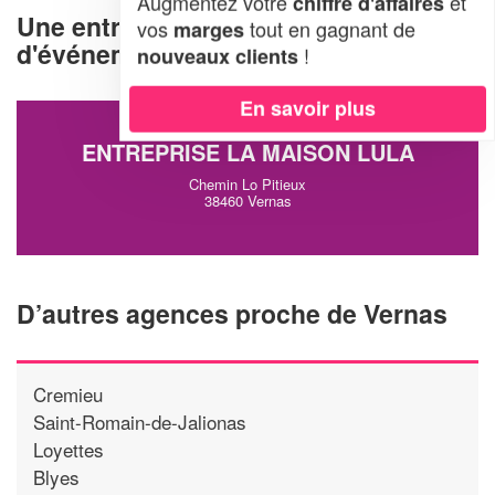
Augmentez votre
et
chiffre d'affaires
Une entreprise d'organisation
vos
tout en gagnant de
marges
d'événements à Vernas (38460)
!
nouveaux clients
En savoir plus
ENTREPRISE LA MAISON LULA
Chemin Lo Pitieux
38460 Vernas
D’autres agences proche de Vernas
Cremieu
Saint-Romain-de-Jalionas
Loyettes
Blyes