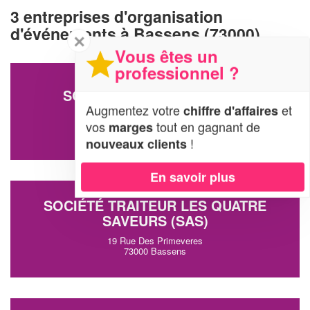
3 entreprises d'organisation
d'événements à Bassens (73000)
✕
Vous êtes un
professionnel ?
SOCIÉTÉ LA MAISON ROSE
Augmentez votre
et
chiffre d'affaires
9 Rue Du Grand Champ
vos
tout en gagnant de
marges
73000 Bassens
!
nouveaux clients
En savoir plus
SOCIÉTÉ TRAITEUR LES QUATRE
SAVEURS (SAS)
19 Rue Des Primeveres
73000 Bassens