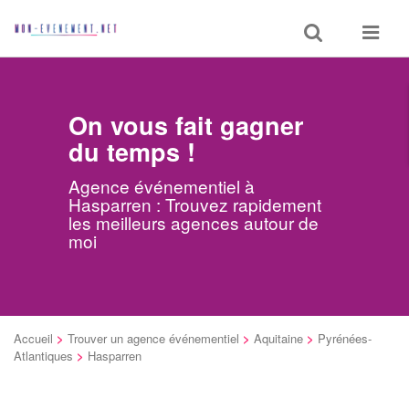
Toggle
Toggle
search
navigat
On vous fait gagner
du temps !
Agence événementiel à
Hasparren : Trouvez rapidement
les meilleurs agences autour de
moi
Accueil
>
Trouver un agence événementiel
>
Aquitaine
>
Pyrénées-
Atlantiques
>
Hasparren