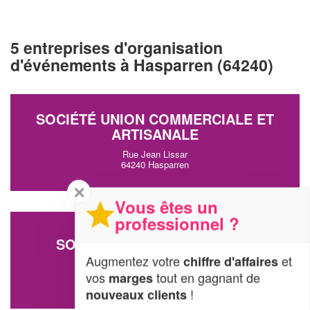
5 entreprises d'organisation
d'événements à Hasparren (64240)
SOCIÉTÉ UNION COMMERCIALE ET
ARTISANALE
Rue Jean Lissar
64240 Hasparren
✕
Vous êtes un
professionnel ?
SOCIÉTÉ CHARRIER VALERIE
Augmentez votre
et
chiffre d'affaires
7 Rue Jean Lissar
64240 Hasparren
vos
tout en gagnant de
marges
!
nouveaux clients