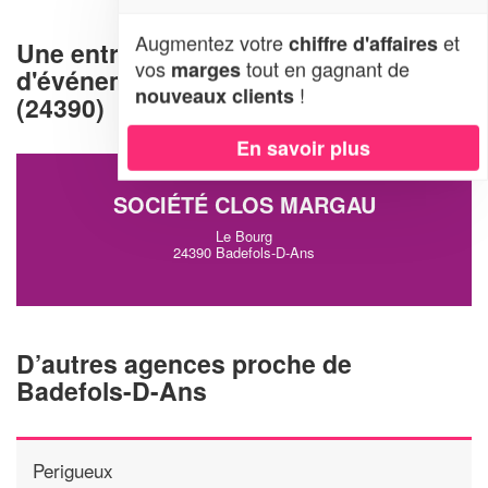
Augmentez votre
et
chiffre d'affaires
Une entreprise d'organisation
vos
tout en gagnant de
marges
d'événements à Badefols-D-Ans
!
nouveaux clients
(24390)
En savoir plus
SOCIÉTÉ CLOS MARGAU
Le Bourg
24390 Badefols-D-Ans
D’autres agences proche de
Badefols-D-Ans
Perigueux